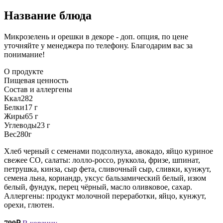
Название блюда
Микрозелень и орешки в декоре - доп. опция, по цене
уточняйте у менеджера по телефону. Благодарим вас за
понимание!
О продукте
Пищевая ценность
Состав и аллергены
Ккал
282
Белки
17 г
Жиры
65 г
Углеводы
23 г
Вес
280г
Хлеб черный с семенами подсолнуха, авокадо, яйцо куриное
свежее СО, салаты: лолло-россо, руккола, фризе, шпинат,
петрушка, кинза, сыр фета, сливочный сыр, сливки, кунжут,
семена льна, кориандр, уксус бальзамический белый, изюм
белый, фундук, перец чёрный, масло оливковое, сахар.
Аллергены: продукт молочной переработки, яйцо, кунжут,
орехи, глютен.