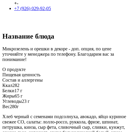
+
-
+7 (926) 029-92-05
Название блюда
Микрозелень и орешки в декоре - доп. опция, по цене
уточняйте у менеджера по телефону. Благодарим вас за
понимание!
О продукте
Пищевая ценность
Состав и аллергены
Ккал
282
Белки
17 г
Жиры
65 г
Углеводы
23 г
Вес
280г
Хлеб черный с семенами подсолнуха, авокадо, яйцо куриное
свежее СО, салаты: лолло-россо, руккола, фризе, шпинат,
петрушка, кинза, сыр фета, сливочный сыр, сливки, кунжут,